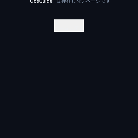
"
ObsGuide
"
は存在しないページです
ホームに戻る