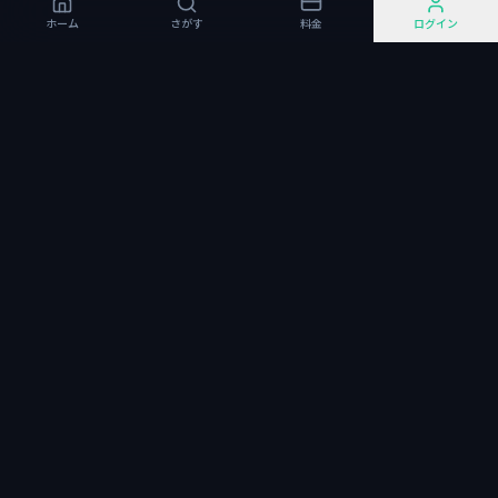
ホーム
さがす
料金
ログイン
85%
12ヶ月
収益還元率
初年度無料
業界最高水準
キャンペーン中