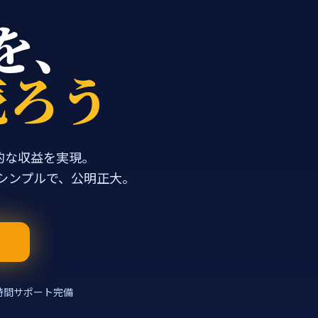
を、
売ろう
倒的な収益を実現。
。シンプルで、公明正大。
る
4時間サポート完備