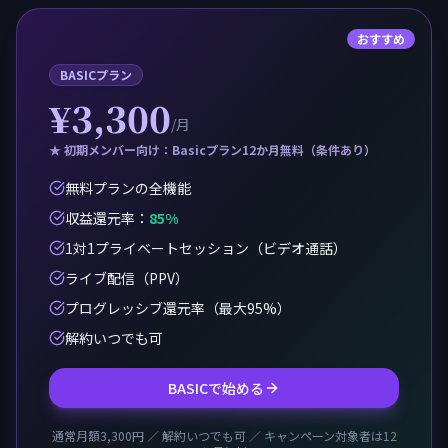
おすすめ
BASICプラン
¥3,300
/月
★ 初期メンバー向け：Basicプラン12か月無料（条件あり）
無料プランの全機能
収益還元率
：
85%
1対1プライベートセッション（ビデオ通話）
ライブ配信（PPV）
プログレッシブ還元率（最大95%）
解約いつでも可
BASICで始める
通常月額3,300円 ／ 解約いつでも可 ／ キャンペーン対象者は12