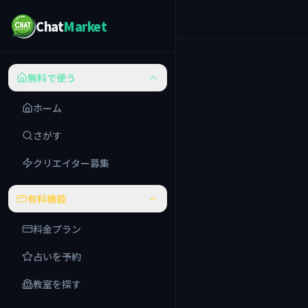
Chat
Market
無料で使う
ホーム
さがす
クリエイター募集
有料機能
料金プラン
占いを予約
教室を探す