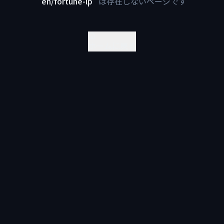
"
en/fortune-lp
"
は存在しないページです
ホームに戻る