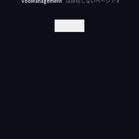
"
VodManagement
"
は存在しないページです
ホームに戻る