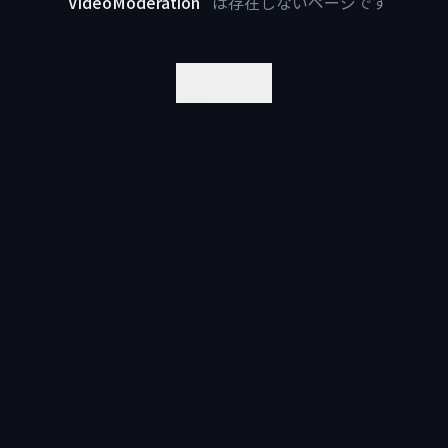
"
VideoModeration
"
は存在しないページです
ホームに戻る