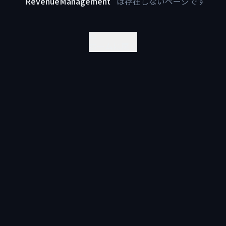
"
RevenueManagement
"
は存在しないページです
ホームに戻る