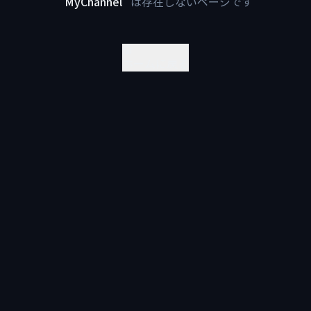
"
MyChannel
"
は存在しないページです
ホームに戻る