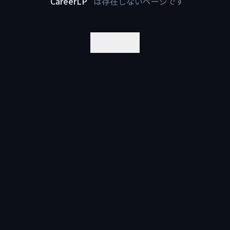
"
CareerLP
"
は存在しないページです
ホームに戻る