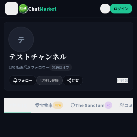
Chat
Market
ログイン
テ
テストチャンネル
0
動画
0
フォロワー
通話オフ
フォロー
推し登録
共有
通報
動画 (0)
宝物庫
The Sanctum
コミ
NEW
FC